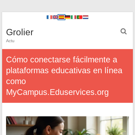
Grolier
Actu
Cómo conectarse fácilmente a
plataformas educativas en línea
como
MyCampus.Eduservices.org