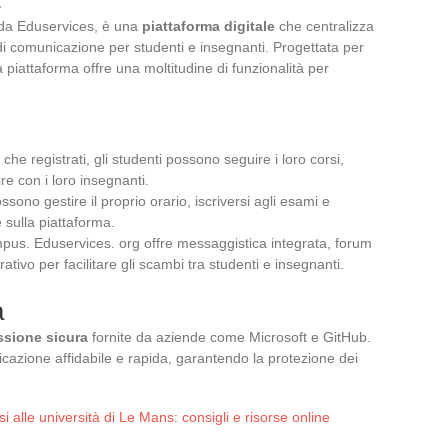
da Eduservices, è una
piattaforma digitale
che centralizza
di comunicazione per studenti e insegnanti. Progettata per
ta piattaforma offre una moltitudine di funzionalità per
ta che registrati, gli studenti possono seguire i loro corsi,
ire con i loro insegnanti.
possono gestire il proprio orario, iscriversi agli esami e
e sulla piattaforma.
us. Eduservices. org offre messaggistica integrata, forum
ativo per facilitare gli scambi tra studenti e insegnanti.
a
sione sicura
fornite da aziende come Microsoft e GitHub.
cazione affidabile e rapida, garantendo la protezione dei
i alle università di Le Mans: consigli e risorse online