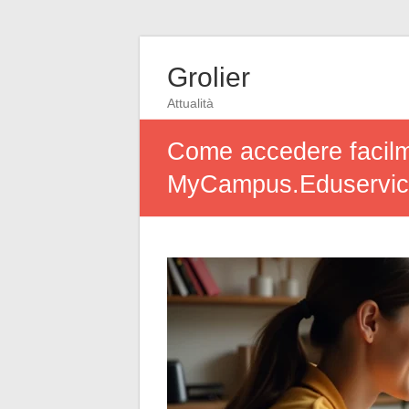
Grolier
Attualità
Come accedere facilm
MyCampus.Eduservic