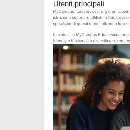
Utenti principali
MyCampus. Eduservices. org è principalment
istruzione superiore affiliate a Eduservic
specifiche di questi utenti, offrendo loro u
In sintesi, la MyCampus.Eduservices.org c
friendly e funzionalità diversificate, rende