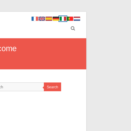
 come
Search