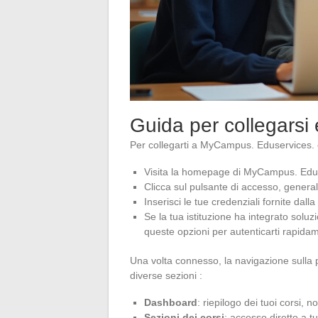
Guida per collegarsi 
Per collegarti a MyCampus. Eduservices. o
Visita la homepage di MyCampus. Edus
Clicca sul pulsante di accesso, generalm
Inserisci le tue credenziali fornite dall
Se la tua istituzione ha integrato soluz
queste opzioni per autenticarti rapida
Una volta connesso, la navigazione sulla 
diverse sezioni :
Dashboard
: riepilogo dei tuoi corsi, no
Sezioni dei corsi
: accesso diretto a tu