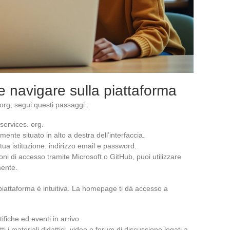
e navigare sulla piattaforma
rg, segui questi passaggi :
ervices. org.
ente situato in alto a destra dell’interfaccia.
a tua istituzione: indirizzo email e password.
ioni di accesso tramite Microsoft o GitHub, puoi utilizzare
mente.
piattaforma è intuitiva. La homepage ti dà accesso a
tifiche ed eventi in arrivo.
tti i materiali didattici, video e forum di discussione legati a