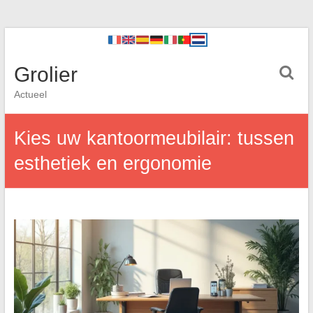
Grolier
Actueel
Kies uw kantoormeubilair: tussen
esthetiek en ergonomie