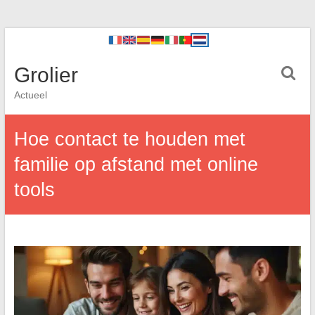
Grolier
Actueel
Hoe contact te houden met
familie op afstand met online
tools