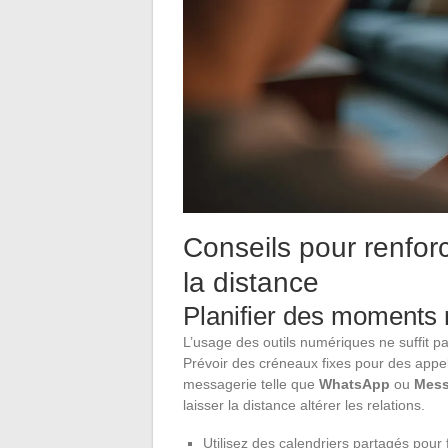
Conseils pour renforc
la distance
Planifier des moments 
L’usage des outils numériques ne suffit pa
Prévoir des créneaux fixes pour des appel
messagerie telle que
WhatsApp
ou
Mess
laisser la distance altérer les relations.
Utilisez des calendriers partagés pour 