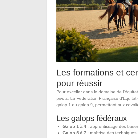
Les formations et cer
pour réussir
Pour exceller dans le domaine de l’équitati
pivots. La Fédération Française d’Équitat
galop 1 au galop 9, permettant aux cavali
Les galops fédéraux
Galop 1 à 4
: apprentissage des bases 
Galop 5 à 7
: maîtrise des techniques 