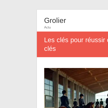
Grolier
Actu
Les clés pour réussir 
clés