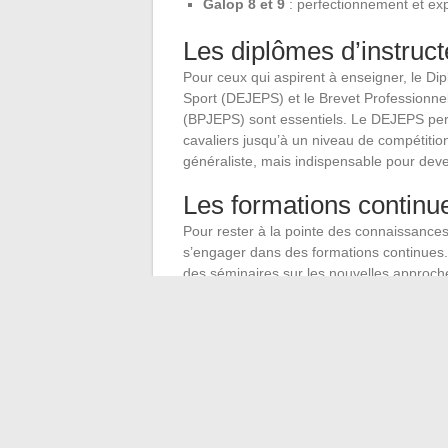
Galop 8 et 9
: perfectionnement et exp
Les diplômes d’instruct
Pour ceux qui aspirent à enseigner, le Di
Sport (DEJEPS) et le Brevet Professionnel
(BPJEPS) sont essentiels. Le DEJEPS perm
cavaliers jusqu’à un niveau de compétitio
généraliste, mais indispensable pour deve
Les formations continu
Pour rester à la pointe des connaissances 
s’engager dans des formations continues.
des séminaires sur les nouvelles approche
condition physique du cheval.
La Quinta Cavaluz, par exemple, propose 
offrant une occasion unique de se plonge
Ces certifications et formations permette
élevées de la compétition et de l’enseign