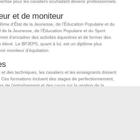
ertise pour les cavaliers souhaitant devenir professionnels.
eur et de moniteur
plôme d’État de la Jeunesse, de l’Éducation Populaire et du
 de la Jeunesse, de l’Éducation Populaire et du Sport
et d’encadrer des activités équestres et de former des
n élevé. Le BPJEPS, quant à lui, est un diplôme plus
nir moniteur d’équitation.
es
et des techniques, les cavaliers et les enseignants doivent
 Ces formations incluent des stages de perfectionnement,
s de l’entraînement et des cours sur la gestion de la
des journées d’immersion pour les cavaliers de tous âges,
r dans un environnement équestre professionnel.
nt aux cavaliers de se préparer efficacement aux exigences
ement équestre.