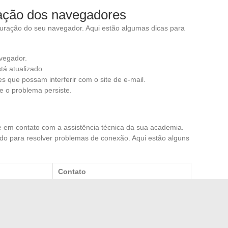
ação dos navegadores
uração do seu navegador. Aqui estão algumas dicas para
vegador.
tá atualizado.
 que possam interferir com o site de e-mail.
e o problema persiste.
e em contato com a assistência técnica da sua academia.
o para resolver problemas de conexão. Aqui estão alguns
Contato
support@ac-grenoble. fr
support@ac-paris. fr
support@ac-lyon. fr