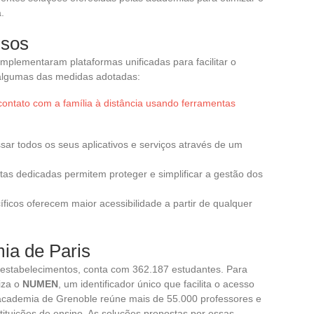
.
ssos
mplementaram plataformas unificadas para facilitar o
 algumas das medidas adotadas:
ntato com a família à distância usando ferramentas
sar todos os seus aplicativos e serviços através de um
tas dedicadas permitem proteger e simplificar a gestão dos
cíficos oferecem maior acessibilidade a partir de qualquer
ia de Paris
 estabelecimentos, conta com 362.187 estudantes. Para
iza o
NUMEN
, um identificador único que facilita o acesso
academia de Grenoble reúne mais de 55.000 professores e
tituições de ensino. As soluções propostas por essas