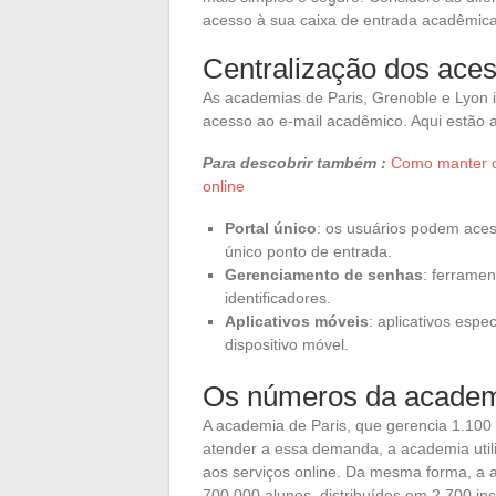
acesso à sua caixa de entrada acadêmica
Centralização dos ace
As academias de Paris, Grenoble e Lyon i
acesso ao e-mail acadêmico. Aqui estão
Para descobrir também :
Como manter co
online
Portal único
: os usuários podem aces
único ponto de entrada.
Gerenciamento de senhas
: ferramen
identificadores.
Aplicativos móveis
: aplicativos espe
dispositivo móvel.
Os números da academ
A academia de Paris, que gerencia 1.100
atender a essa demanda, a academia util
aos serviços online. Da mesma forma, a 
700.000 alunos, distribuídos em 2.700 ins