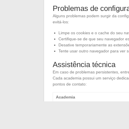
Problemas de configur
Alguns problemas podem surgir da config
evitá-los:
Limpe os cookies e o cache do seu na
Certifique-se de que seu navegador es
Desative temporariamente as extensões
Tente usar outro navegador para ver s
Assistência técnica
Em caso de problemas persistentes, entr
Cada academia possui um serviço dedicad
pontos de contato:
Academia
Reitoria da academia de Grenoble
Reitoria da academia de Paris
Reitoria da academia de Lyon