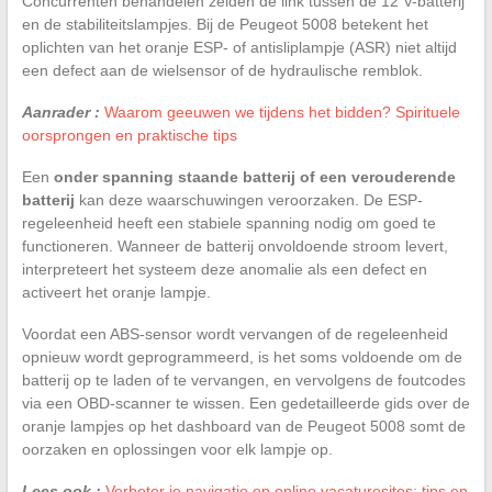
Concurrenten behandelen zelden de link tussen de 12 V-batterij
en de stabiliteitslampjes. Bij de Peugeot 5008 betekent het
oplichten van het oranje ESP- of antisliplampje (ASR) niet altijd
een defect aan de wielsensor of de hydraulische remblok.
Aanrader :
Waarom geeuwen we tijdens het bidden? Spirituele
oorsprongen en praktische tips
Een
onder spanning staande batterij of een verouderende
batterij
kan deze waarschuwingen veroorzaken. De ESP-
regeleenheid heeft een stabiele spanning nodig om goed te
functioneren. Wanneer de batterij onvoldoende stroom levert,
interpreteert het systeem deze anomalie als een defect en
activeert het oranje lampje.
Voordat een ABS-sensor wordt vervangen of de regeleenheid
opnieuw wordt geprogrammeerd, is het soms voldoende om de
batterij op te laden of te vervangen, en vervolgens de foutcodes
via een OBD-scanner te wissen. Een gedetailleerde gids over de
oranje lampjes op het dashboard van de Peugeot 5008 somt de
oorzaken en oplossingen voor elk lampje op.
Lees ook :
Verbeter je navigatie op online vacaturesites: tips en