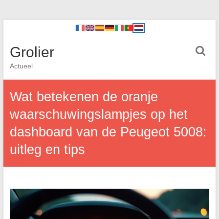
Grolier
Actueel
Wat betekenen de oranje
waarschuwingslampjes op het
dashboard van de Peugeot 5008:
uitleg en tips