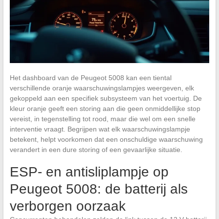
Het dashboard van de Peugeot 5008 kan een tiental
verschillende oranje waarschuwingslampjes weergeven, elk
gekoppeld aan een specifiek subsysteem van het voertuig. De
kleur oranje geeft een storing aan die geen onmiddellijke stop
vereist, in tegenstelling tot rood, maar die wel om een snelle
interventie vraagt. Begrijpen wat elk waarschuwingslampje
betekent, helpt voorkomen dat een onschuldige waarschuwing
verandert in een dure storing of een gevaarlijke situatie.
ESP- en antisliplampje op
Peugeot 5008: de batterij als
verborgen oorzaak