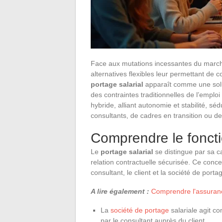
Face aux mutations incessantes du march
alternatives flexibles leur permettant de 
portage salarial
apparaît comme une soluti
des contraintes traditionnelles de l’emplo
hybride, alliant autonomie et stabilité, séd
consultants, de cadres en transition ou d
Comprendre le foncti
Le
portage salarial
se distingue par sa c
relation contractuelle sécurisée. Ce conce
consultant, le client et la société de porta
A lire également :
Comprendre l'assurance
La
société de portage
salariale agit co
par le consultant auprès du client.