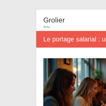
Grolier
Actu
Le portage salarial : 