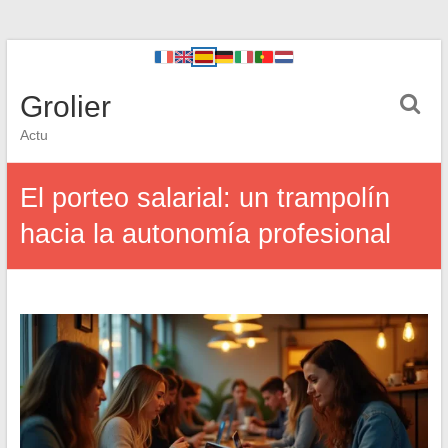
Grolier
Actu
El porteo salarial: un trampolín
hacia la autonomía profesional