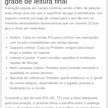
grade de leitura final
A posição jogada em campo continua sendo o filtro de seleção
mais eficaz uma vez que a superfície de jogo é identificada. Um
zagueiro central que joga de costas para o gol não tem as
mesmas necessidades biomecânicas que um número 10 que
gira e chuta em meia-bola.
Goleiro: Copa na versão FG para conforto nas reposições
com os pés e estabilidade nas saídas aéreas
Zagueiro central: Copa ou Predator League para toque
longo e solidez no suporte
Lateral ou piston: X para corridas repetidas e mudanças
rápidas de direção
Meio-campista criativo: Predator para controle orientado e
qualidade no passe decisivo
Atacante de referência: Predator (perfil artilheiro) ou X (perfil
de contra-ataque), dependendo se o jogador prioriza a
finalização ou a corrida
Cruzando o tipo de sola (FG, AG, TF) com a linha adequada
para sua posição, é possível afinar a escolha entre o catálogo
adidas.
A combinação posição + superfície de jogo elimina