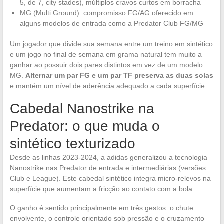
5, de 7, city stades), múltiplos cravos curtos em borracha
MG (Multi Ground): compromisso FG/AG oferecido em
alguns modelos de entrada como a Predator Club FG/MG
Um jogador que divide sua semana entre um treino em sintético
e um jogo no final de semana em grama natural tem muito a
ganhar ao possuir dois pares distintos em vez de um modelo
MG.
Alternar um par FG e um par TF preserva as duas solas
e mantém um nível de aderência adequado a cada superfície.
Cabedal Nanostrike na
Predator: o que muda o
sintético texturizado
Desde as linhas 2023-2024, a adidas generalizou a tecnologia
Nanostrike nas Predator de entrada e intermediárias (versões
Club e League). Este cabedal sintético integra micro-relevos na
superfície que aumentam a fricção ao contato com a bola.
O ganho é sentido principalmente em três gestos: o chute
envolvente, o controle orientado sob pressão e o cruzamento