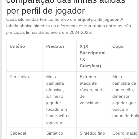
por perfil de jogador
Cada silo adidas tem como alvo um arquétipo de jogador. A
tabela abaixo sintetiza as diferenças estruturantes entre as três
principais linhas disponíveis em 2024-2025.
Critério
Predator
X (X
Copa
Speedportal
/ X
Crazyfast)
Perfil alvo
Meio-
Extremo,
Meio-
campista
atacante
campista de
ofensivo,
rápido, perfil
contenção,
artilheiro,
de
defensor,
jogador
velocidade
jogador que
focado em
busca o
finalização e
toque de bol
controle
Cabedal
Sintético
Sintético fino
Couro macio