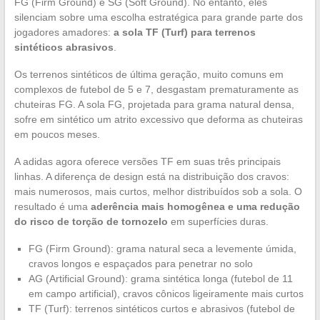
FG (Firm Ground) e SG (Soft Ground). No entanto, eles
silenciam sobre uma escolha estratégica para grande parte dos
jogadores amadores:
a sola TF (Turf) para terrenos
sintéticos abrasivos
.
Os terrenos sintéticos de última geração, muito comuns em
complexos de futebol de 5 e 7, desgastam prematuramente as
chuteiras FG. A sola FG, projetada para grama natural densa,
sofre em sintético um atrito excessivo que deforma as chuteiras
em poucos meses.
A adidas agora oferece versões TF em suas três principais
linhas. A diferença de design está na distribuição dos cravos:
mais numerosos, mais curtos, melhor distribuídos sob a sola. O
resultado é uma
aderência mais homogênea e uma redução
do risco de torção de tornozelo
em superfícies duras.
FG (Firm Ground): grama natural seca a levemente úmida,
cravos longos e espaçados para penetrar no solo
AG (Artificial Ground): grama sintética longa (futebol de 11
em campo artificial), cravos cônicos ligeiramente mais curtos
TF (Turf): terrenos sintéticos curtos e abrasivos (futebol de