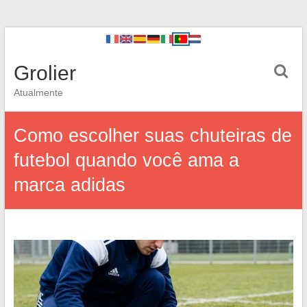
Grolier
Atualmente
Como escolher suas chuteiras de
futebol quando você ama a
marca adidas