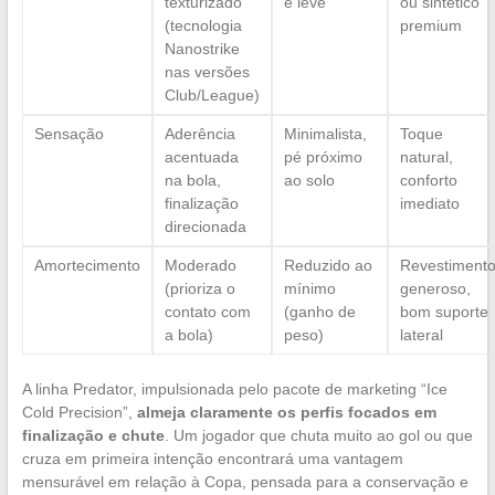
texturizado
e leve
ou sintético
(tecnologia
premium
Nanostrike
nas versões
Club/League)
Sensação
Aderência
Minimalista,
Toque
acentuada
pé próximo
natural,
na bola,
ao solo
conforto
finalização
imediato
direcionada
Amortecimento
Moderado
Reduzido ao
Revestiment
(prioriza o
mínimo
generoso,
contato com
(ganho de
bom suporte
a bola)
peso)
lateral
A linha Predator, impulsionada pelo pacote de marketing “Ice
Cold Precision”,
almeja claramente os perfis focados em
finalização e chute
. Um jogador que chuta muito ao gol ou que
cruza em primeira intenção encontrará uma vantagem
mensurável em relação à Copa, pensada para a conservação e