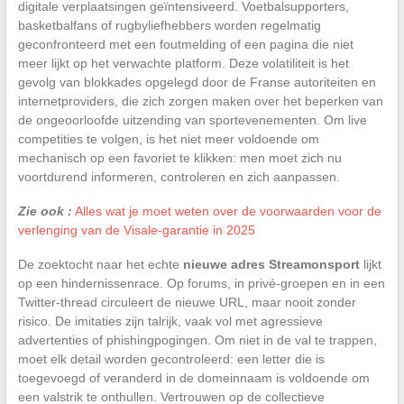
digitale verplaatsingen geïntensiveerd. Voetbalsupporters,
basketbalfans of rugbyliefhebbers worden regelmatig
geconfronteerd met een foutmelding of een pagina die niet
meer lijkt op het verwachte platform. Deze volatiliteit is het
gevolg van blokkades opgelegd door de Franse autoriteiten en
internetproviders, die zich zorgen maken over het beperken van
de ongeoorloofde uitzending van sportevenementen. Om live
competities te volgen, is het niet meer voldoende om
mechanisch op een favoriet te klikken: men moet zich nu
voortdurend informeren, controleren en zich aanpassen.
Zie ook :
Alles wat je moet weten over de voorwaarden voor de
verlenging van de Visale-garantie in 2025
De zoektocht naar het echte
nieuwe adres Streamonsport
lijkt
op een hindernissenrace. Op forums, in privé-groepen en in een
Twitter-thread circuleert de nieuwe URL, maar nooit zonder
risico. De imitaties zijn talrijk, vaak vol met agressieve
advertenties of phishingpogingen. Om niet in de val te trappen,
moet elk detail worden gecontroleerd: een letter die is
toegevoegd of veranderd in de domeinnaam is voldoende om
een valstrik te onthullen. Vertrouwen op de collectieve