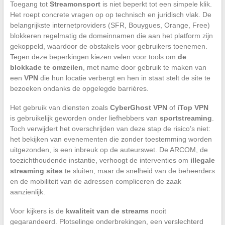
Toegang tot
Streamonsport
is niet beperkt tot een simpele klik.
Het roept concrete vragen op op technisch en juridisch vlak. De
belangrijkste internetproviders (SFR, Bouygues, Orange, Free)
blokkeren regelmatig de domeinnamen die aan het platform zijn
gekoppeld, waardoor de obstakels voor gebruikers toenemen.
Tegen deze beperkingen kiezen velen voor tools om
de
blokkade te omzeilen
, met name door gebruik te maken van
een
VPN
die hun locatie verbergt en hen in staat stelt de site te
bezoeken ondanks de opgelegde barrières.
Het gebruik van diensten zoals
CyberGhost VPN
of
iTop VPN
is gebruikelijk geworden onder liefhebbers van
sportstreaming
.
Toch verwijdert het overschrijden van deze stap de risico’s niet:
het bekijken van evenementen die zonder toestemming worden
uitgezonden, is een inbreuk op de auteurswet. De ARCOM, de
toezichthoudende instantie, verhoogt de interventies om
illegale
streaming sites
te sluiten, maar de snelheid van de beheerders
en de mobiliteit van de adressen compliceren de zaak
aanzienlijk.
Voor kijkers is de
kwaliteit van de streams
nooit
gegarandeerd. Plotselinge onderbrekingen, een verslechterd