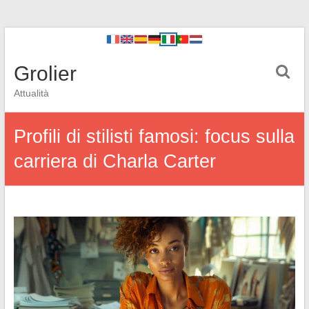
Grolier
Attualità
Profili di stilisti famosi: focus sulla
carriera di Charla Carter