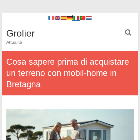
Grolier
Attualità
Cosa sapere prima di acquistare
un terreno con mobil-home in
Bretagna