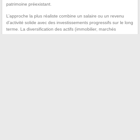
patrimoine préexistant.
L’approche la plus réaliste combine un salaire ou un revenu
d’activité solide avec des investissements progressifs sur le long
terme. La diversification des actifs (immobilier, marchés
financiers, projets entrepreneuriaux) réduit le risque, mais ne
supprime ni le temps d’apprentissage ni l’incertitude.
Atteindre 5 000 euros nets par mois reste une réalité mesurable
pour une fraction croissante de la population active française, à
condition de cibler les bons secteurs et de distinguer clairement
salaire, revenu d’activité et chiffre d’affaires.
Ce qui sépare un
objectif réaliste d’une illusion, c’est le délai et le parcours
nécessaires pour y parvenir.
←
Tout savoir sur la famille et la vie privée d’Eric Jean-Jean
sans indiscrétion
Top bons plans pour des vacances tout compris en Corse