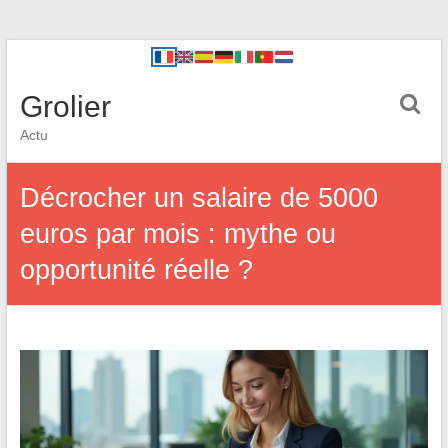
Grolier
Actu
Décrocher un salaire de 5000
euros par mois : mythe ou
opportunité réelle ?