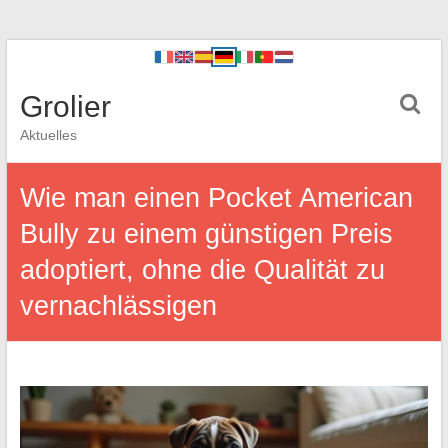
Grolier
Aktuelles
Wie man einen Pocket American
Bully zu einem günstigen Preis
adoptiert, ohne die Qualität zu
vernachlässigen