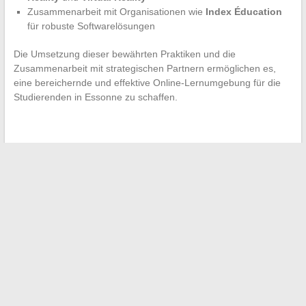
Zusammenarbeit mit Organisationen wie
Index Éducation
für robuste Softwarelösungen
Die Umsetzung dieser bewährten Praktiken und die
Zusammenarbeit mit strategischen Partnern ermöglichen es,
eine bereichernde und effektive Online-Lernumgebung für die
Studierenden in Essonne zu schaffen.
←
Optimieren Sie die Verwaltung Ihrer Arzttermine mit
innovativen Lösungen
Ein Blick auf die inspirierenden Werdegänge zeitgenössischer
französischer Schauspielerinnen
→
Suchen